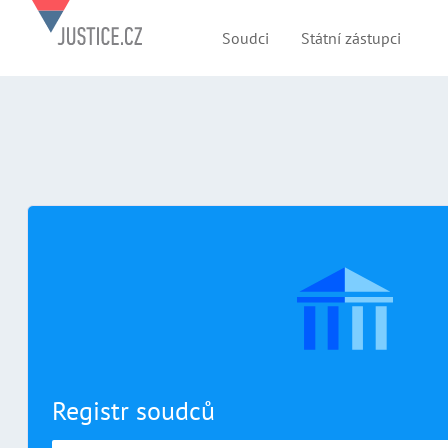
Soudci
Státní zástupci
Registr soudců