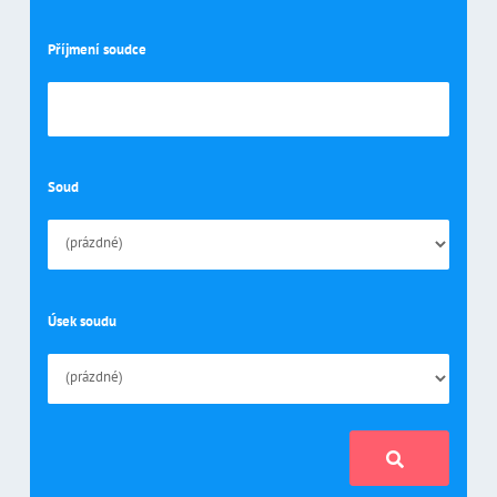
Příjmení soudce
Soud
Úsek soudu